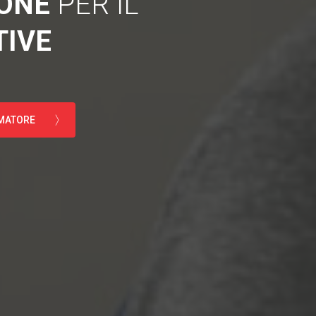
IONE
PER IL
IVE
RMATORE